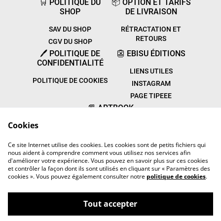
🛒 POLITIQUE DU
📦 OPTION ET TARIFS
SHOP
DE LIVRAISON
SAV DU SHOP
RÉTRACTATION ET
RETOURS
CGV DU SHOP
🖊️ POLITIQUE DE
👺 EBISU ÉDITIONS
CONFIDENTIALITÉ
LIENS UTILES
POLITIQUE DE COOKIES
INSTAGRAM
PAGE TIPEEE
📕 ARTBOOK
CULTUREL
Cookies
PARUTIONS
Ce site Internet utilise des cookies. Les cookies sont de petits fichiers qui
TON AVIS
nous aident à comprendre comment vous utilisez nos services afin
d'améliorer votre expérience. Vous pouvez en savoir plus sur ces cookies
et contrôler la façon dont ils sont utilisés en cliquant sur « Paramètres des
cookies ». Vous pouvez également consulter notre
politique de cookies
.
Tout accepter
©
2026
Ebisu Éditions Shop