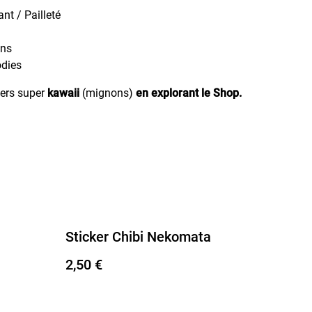
ant / Pailleté
ons
odies
kers super
kawaii
(mignons)
en explorant le Shop.
Sticker Chibi Nekomata
2,50 €