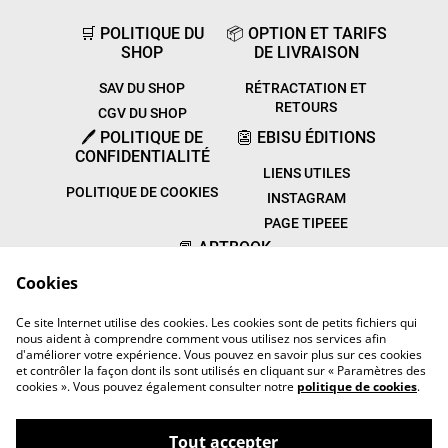
🛒 POLITIQUE DU
📦 OPTION ET TARIFS
SHOP
DE LIVRAISON
SAV DU SHOP
RÉTRACTATION ET
RETOURS
CGV DU SHOP
🖊️ POLITIQUE DE
👺 EBISU ÉDITIONS
CONFIDENTIALITÉ
LIENS UTILES
POLITIQUE DE COOKIES
INSTAGRAM
PAGE TIPEEE
📕 ARTBOOK
CULTUREL
Cookies
PARUTIONS
Ce site Internet utilise des cookies. Les cookies sont de petits fichiers qui
TON AVIS
nous aident à comprendre comment vous utilisez nos services afin
d'améliorer votre expérience. Vous pouvez en savoir plus sur ces cookies
et contrôler la façon dont ils sont utilisés en cliquant sur « Paramètres des
cookies ». Vous pouvez également consulter notre
politique de cookies
.
Tout accepter