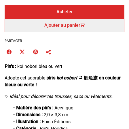
Acheter
Ajouter au panier
PARTAGER
Pin's :
koi nobori bleu ou vert
Adopte cet adorable
pin's
koi nobori
🎏
鯉魚旗
en couleur
bleue ou verte !
✨
Idéal pour décorer tes trousses, sacs ou vêtements.
Matière des pin's :
Acrylique
Dimensions :
2,0
× 3,8 cm
Illustration :
Ebisu Éditions
Catégorie
: Pin's, Goodies