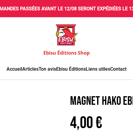
MANDES PASSÉES AVANT LE 12/08 SERONT EXPÉDIÉES LE 13/
Ebisu Éditions Shop
Accueil
Articles
Ton avis
Ebisu Éditions
Liens utiles
Contact
Magnet Hako Eb
4,00 €