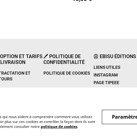
 OPTION ET TARIFS
🖊️ POLITIQUE DE
👺 EBISU ÉDITIONS
 LIVRAISON
CONFIDENTIALITÉ
LIENS UTILES
TRACTATION ET
POLITIQUE DE COOKIES
INSTAGRAM
TOURS
PAGE TIPEEE
Paramètre
hiers qui nous aident à comprendre comment vous utilisez
r plus sur ces cookies et contrôler la façon dont ils sont
galement consulter notre
politique de cookies
.