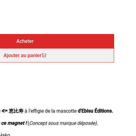
Acheter
Ajouter au panier
u 🐟
恵比寿
à l'effigie de la mascotte
d'Ebisu Éditions.
 ce magnet !
(
Concept sous marque déposée).
Hako