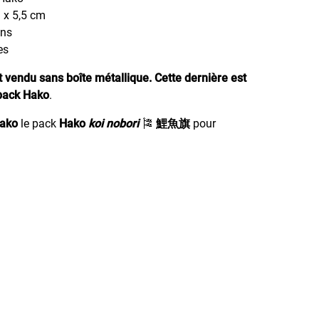
9 x 5,5 cm
ons
es
st vendu sans boîte métallique.
Cette dernière est
pack Hako
.
ako
le pack
Hako
koi nobori
🎏
鯉魚旗
pour