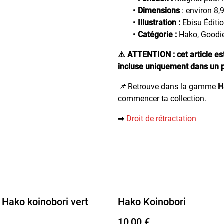
Dimensions
: environ 8,
Illustration :
Ebisu Éditi
Catégorie :
Hako, Goodi
⚠️ ATTENTION :
cet article e
incluse uniquement dans un 
📌
Retrouve dans la gamme
H
commencer ta collection.
➡︎
Droit de rétractation
Hako koinobori vert
Hako Koinobori
10,00 €